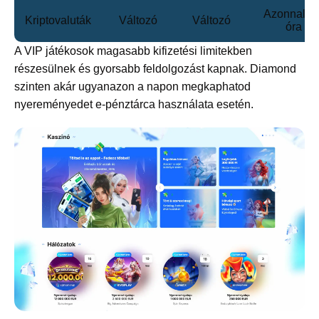
Azonnali - 
Kriptovaluták
Változó
Változó
óra
A VIP játékosok magasabb kifizetési limitekben
részesülnek és gyorsabb feldolgozást kapnak. Diamond
szinten akár ugyanazon a napon megkaphatod
nyereményedet e-pénztárca használata esetén.