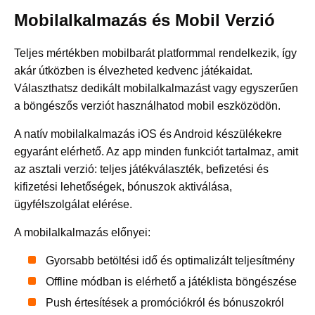
Mobilalkalmazás és Mobil Verzió
Teljes mértékben mobilbarát platformmal rendelkezik, így
akár útközben is élvezheted kedvenc játékaidat.
Választhatsz dedikált mobilalkalmazást vagy egyszerűen
a böngészős verziót használhatod mobil eszközödön.
A natív mobilalkalmazás iOS és Android készülékekre
egyaránt elérhető. Az app minden funkciót tartalmaz, amit
az asztali verzió: teljes játékválaszték, befizetési és
kifizetési lehetőségek, bónuszok aktiválása,
ügyfélszolgálat elérése.
A mobilalkalmazás előnyei:
Gyorsabb betöltési idő és optimalizált teljesítmény
Offline módban is elérhető a játéklista böngészése
Push értesítések a promóciókról és bónuszokról