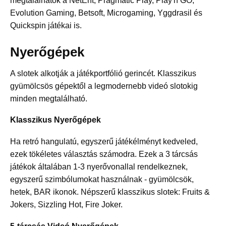
megtalálhatók a NetEnt, Pragmatic Play, Play'n GO,
Evolution Gaming, Betsoft, Microgaming, Yggdrasil és
Quickspin játékai is.
Nyerőgépek
A slotek alkotják a játékportfólió gerincét. Klasszikus
gyümölcsös gépektől a legmodernebb videó slotokig
minden megtalálható.
Klasszikus Nyerőgépek
Ha retró hangulatú, egyszerű játékélményt kedveled,
ezek tökéletes választás számodra. Ezek a 3 tárcsás
játékok általában 1-3 nyerővonallal rendelkeznek,
egyszerű szimbólumokat használnak - gyümölcsök,
hetek, BAR ikonok. Népszerű klasszikus slotek: Fruits &
Jokers, Sizzling Hot, Fire Joker.