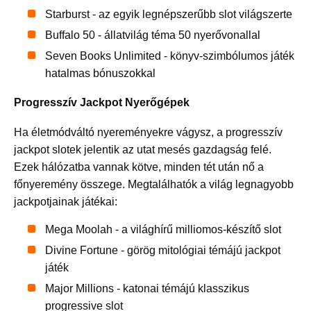
Starburst - az egyik legnépszerűbb slot világszerte
Buffalo 50 - állatvilág téma 50 nyerővonallal
Seven Books Unlimited - könyv-szimbólumos játék
hatalmas bónuszokkal
Progresszív Jackpot Nyerőgépek
Ha életmódváltó nyereményekre vágysz, a progresszív
jackpot slotek jelentik az utat mesés gazdagság felé.
Ezek hálózatba vannak kötve, minden tét után nő a
főnyeremény összege. Megtalálhatók a világ legnagyobb
jackpotjainak játékai:
Mega Moolah - a világhírű milliomos-készítő slot
Divine Fortune - görög mitológiai témájú jackpot
játék
Major Millions - katonai témájú klasszikus
progressive slot