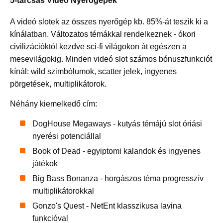
5-tárcsás Videó Nyerőgépek
A videó slotek az összes nyerőgép kb. 85%-át teszik ki a
kínálatban. Változatos témákkal rendelkeznek - ókori
civilizációktól kezdve sci-fi világokon át egészen a
mesevilágokig. Minden videó slot számos bónuszfunkciót
kínál: wild szimbólumok, scatter jelek, ingyenes
pörgetések, multiplikátorok.
Néhány kiemelkedő cím:
DogHouse Megaways - kutyás témájú slot óriási
nyerési potenciállal
Book of Dead - egyiptomi kalandok és ingyenes
játékok
Big Bass Bonanza - horgászos téma progresszív
multiplikátorokkal
Gonzo's Quest - NetEnt klasszikusa lavina
funkcióval