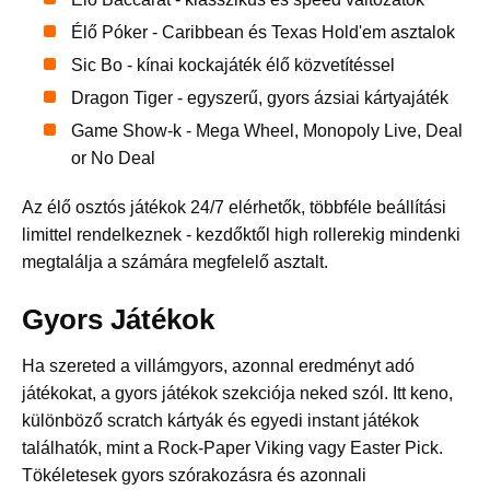
Élő Póker - Caribbean és Texas Hold'em asztalok
Sic Bo - kínai kockajáték élő közvetítéssel
Dragon Tiger - egyszerű, gyors ázsiai kártyajáték
Game Show-k - Mega Wheel, Monopoly Live, Deal
or No Deal
Az élő osztós játékok 24/7 elérhetők, többféle beállítási
limittel rendelkeznek - kezdőktől high rollerekig mindenki
megtalálja a számára megfelelő asztalt.
Gyors Játékok
Ha szereted a villámgyors, azonnal eredményt adó
játékokat, a gyors játékok szekciója neked szól. Itt keno,
különböző scratch kártyák és egyedi instant játékok
találhatók, mint a Rock-Paper Viking vagy Easter Pick.
Tökéletesek gyors szórakozásra és azonnali