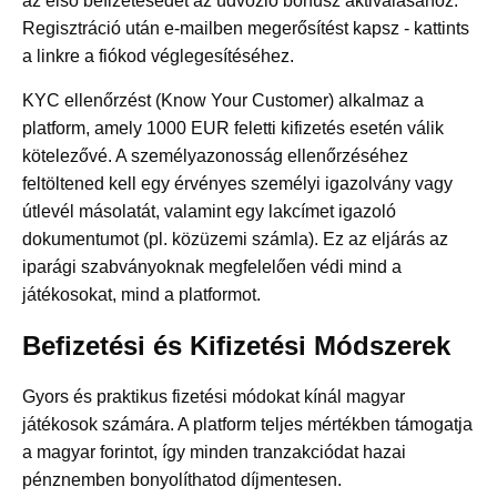
az első befizetésedet az üdvözlő bónusz aktiválásához.
Regisztráció után e-mailben megerősítést kapsz - kattints
a linkre a fiókod véglegesítéséhez.
KYC ellenőrzést (Know Your Customer) alkalmaz a
platform, amely 1000 EUR feletti kifizetés esetén válik
kötelezővé. A személyazonosság ellenőrzéséhez
feltöltened kell egy érvényes személyi igazolvány vagy
útlevél másolatát, valamint egy lakcímet igazoló
dokumentumot (pl. közüzemi számla). Ez az eljárás az
iparági szabványoknak megfelelően védi mind a
játékosokat, mind a platformot.
Befizetési és Kifizetési Módszerek
Gyors és praktikus fizetési módokat kínál magyar
játékosok számára. A platform teljes mértékben támogatja
a magyar forintot, így minden tranzakciódat hazai
pénznemben bonyolíthatod díjmentesen.