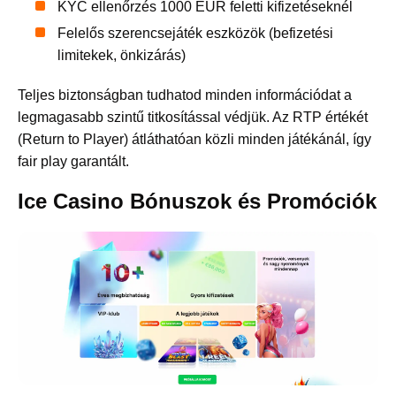
KYC ellenőrzés 1000 EUR feletti kifizetéseknél
Felelős szerencsejáték eszközök (befizetési
limitekek, önkizárás)
Teljes biztonságban tudhatod minden információdat a
legmagasabb szintű titkosítással védjük. Az RTP értékét
(Return to Player) átláthatóan közli minden játékánál, így
fair play garantált.
Ice Casino Bónuszok és Promóciók