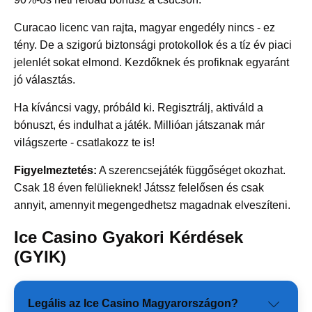
Curacao licenc van rajta, magyar engedély nincs - ez
tény. De a szigorú biztonsági protokollok és a tíz év piaci
jelenlét sokat elmond. Kezdőknek és profiknak egyaránt
jó választás.
Ha kíváncsi vagy, próbáld ki. Regisztrálj, aktiváld a
bónuszt, és indulhat a játék. Millióan játszanak már
világszerte - csatlakozz te is!
Figyelmeztetés:
A szerencsejáték függőséget okozhat.
Csak 18 éven felülieknek! Játssz felelősen és csak
annyit, amennyit megengedhetsz magadnak elveszíteni.
Ice Casino Gyakori Kérdések
(GYIK)
Legális az Ice Casino Magyarországon?