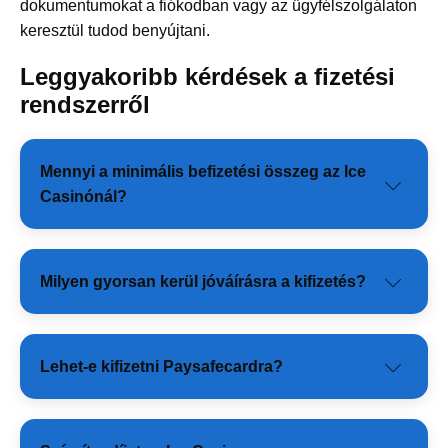
dokumentumokat a fiókodban vagy az ügyfélszolgálaton
keresztül tudod benyújtani.
Leggyakoribb kérdések a fizetési
rendszerről
Mennyi a minimális befizetési összeg az Ice
Casinónál?
Milyen gyorsan kerül jóváírásra a kifizetés?
Lehet-e kifizetni Paysafecardra?