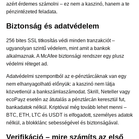
azért érdemes számolni – ez nem a kaszinó, hanem a te
pénzintézeted feladata.
Biztonság és adatvédelem
256 bites SSL titkosítás védi minden tranzakciót –
ugyanolyan szintű védelem, mint amit a bankok
alkalmaznak. A McAfee biztonsági rendszer egy plusz
védelmi réteget ad.
Adatvédelmi szempontból az e-pénztárcáknak van egy
nem elhanyagolható előnyük: a kaszinó nem látja
közvetlenül a bankszámlaszámodat. Skrill, Neteller vagy
ecoPayz esetén az átutalás a pénztárcán keresztül fut,
bankadatok nélkül. Kriptóval még tovább lehet menni –
BTC, ETH, LTC és USDT is elfogadott, személyes adatok
nélkül, a blokklánc sebességével és biztonságával.
Verifikáció – mire számíts az első